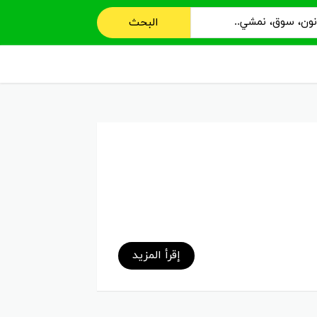
البحث
إقرأ المزيد