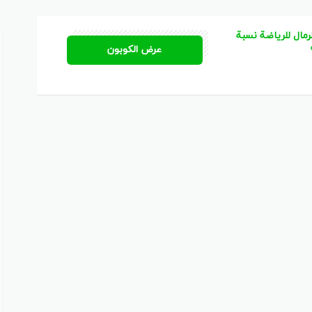
م
مال للرياضة نسبة
KSK4
عرض الكوبون