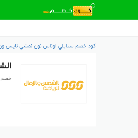
كود خصم ستايلي اوناس نون نمشي نايس ون 2026 كوبو
الش
خصم م